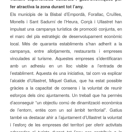
fer atractiva la zona durant tot l’any.
Els municipis de la Bisbal d’Empordà, Forallac, Cruïlles,
Monells i Sant Sadurní de l’Heura, Corçà i Ullastret han
impulsat una campanya turística de promoció conjunta, en
el marc del pla estratègic de desenvolupament econòmic
local. Més de quaranta establiments s’han adherit a la
campanya, entre allotjaments, restaurants i empreses
vinculades al turisme. Aquestes empreses s’identificaran
amb un adhesiu en un lloc visible a l’entrada de
l’establiment. Aquesta és una iniciativa, tal com va explicar
l’alcalde d’Ullastret, Miquel Gatius, que ha estat possible
gràcies a la capacitat de consens i la voluntat de reunir
esforços dels cinc ajuntaments. Un treball que ha permès
d’aconseguir “un objectiu comú de dinamització econòmica
de l’entorn, entès com un sol àmbit territorial”. Gatius
també va destacar ahir a l’ajuntament d’Ullastret la voluntat
i l’esforç de les empreses del territori per oferir activitats
adreçades al turista durant tot l’any per contribuir a la