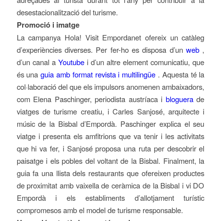
desestacionalització del turisme.
Promoció i imatge
La campanya
Hola! Visit Empordanet
ofereix un catàleg
d’experiències diverses. Per fer-ho es disposa d’un
web
,
d’un canal a
Youtube
i d’un altre element comunicatiu, que
és una
guia amb format revista i multilingüe
. Aquesta té la
col·laboració del que els impulsors anomenen ambaixadors,
com Elena Paschinger, periodista austríaca i
bloguera
de
viatges de turisme creatiu, i Carles Sanjosé, arquitecte i
músic de la Bisbal d’Empordà. Paschinger explica el seu
viatge i presenta els amfitrions que va tenir i les activitats
que hi va fer, i Sanjosé proposa una ruta per descobrir el
paisatge i els pobles del voltant de la Bisbal. Finalment, la
guia fa una llista dels restaurants que ofereixen productes
de proximitat amb vaixella de ceràmica de la Bisbal i vi DO
Empordà i els establiments d’allotjament turístic
compromesos amb el model de turisme responsable.