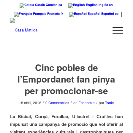
Català
Catalán
ca
English
Inglés
en
Français
Francés
fr
Español
Español
es
Cinc pobles de
l’Empordanet fan pinya
per promocionar-se
/
/
/
18 abril, 2018
0 Comentarios
en
Economia
por
Tonic
La Bisbal, Corçà, Forallac, Ullastret i Cruïlles han
impulsat una campanya de promoció que vol oferir al
visitant experiències culturals i gastronòmiques per